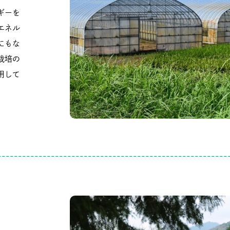
ギーを
エネル
にもな
栽培の
用して